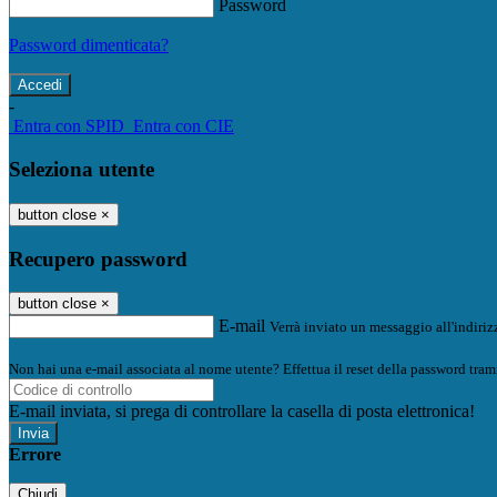
Password
Password dimenticata?
-
Entra con SPID
Entra con CIE
Seleziona utente
button close
×
Recupero password
button close
×
E-mail
Verrà inviato un messaggio all'indirizz
Non hai una e-mail associata al nome utente? Effettua il reset della password tram
E-mail inviata, si prega di controllare la casella di posta elettronica!
Errore
Chiudi