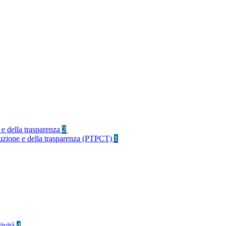
 e della trasparenza
2
rruzione e della trasparenza (PTPCT)
1
tività
4