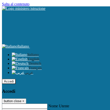
Salta al contenuto
Italiano
Italiano
English
Deutsch
Français
عربى
Accedi
Accedi
button close
×
Nome Utente