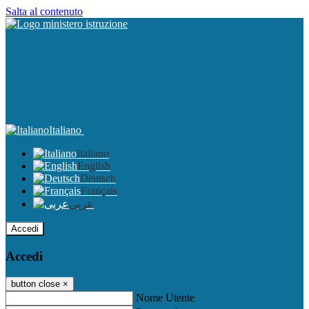
Salta al contenuto
Italiano
Italiano
English
Deutsch
Français
عربى
Accedi
Accedi
button close
×
Nome Utente