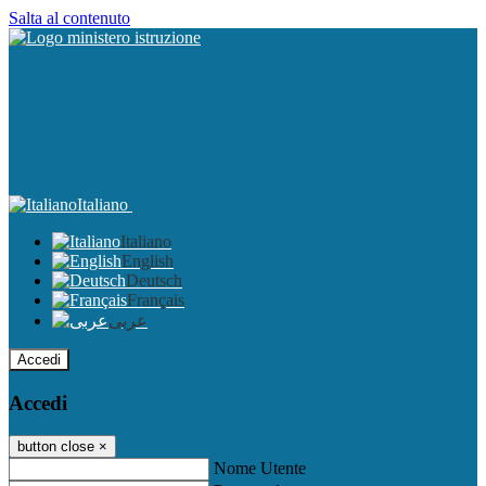
Salta al contenuto
Italiano
Italiano
English
Deutsch
Français
عربى
Accedi
Accedi
button close
×
Nome Utente