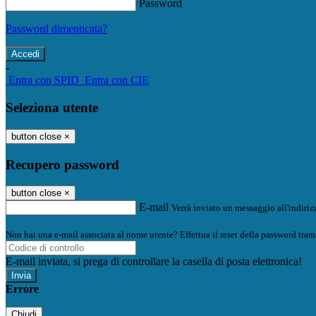
Password
Password dimenticata?
-
Entra con SPID
Entra con CIE
Seleziona utente
button close
×
Recupero password
button close
×
E-mail
Verrà inviato un messaggio all'indirizz
Non hai una e-mail associata al nome utente? Effettua il reset della password tram
E-mail inviata, si prega di controllare la casella di posta elettronica!
Errore
Chiudi