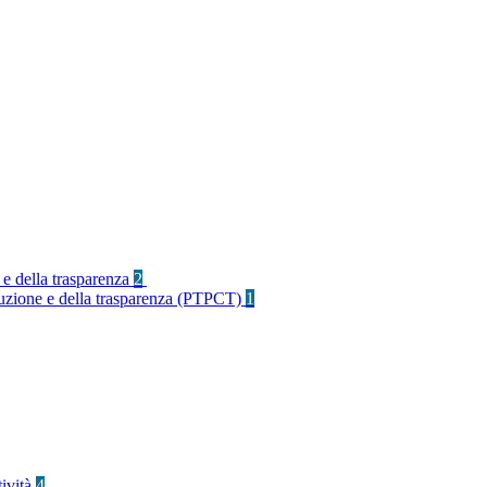
 e della trasparenza
2
rruzione e della trasparenza (PTPCT)
1
tività
4