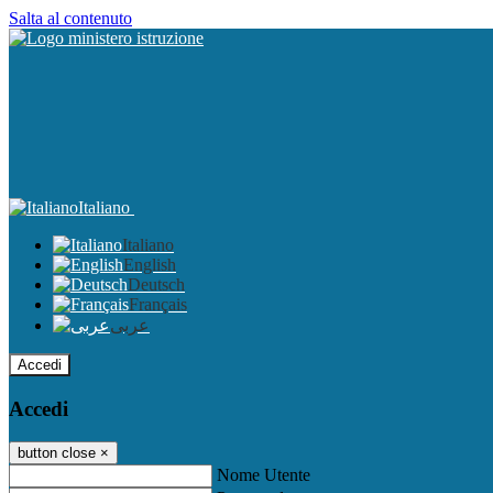
Salta al contenuto
Italiano
Italiano
English
Deutsch
Français
عربى
Accedi
Accedi
button close
×
Nome Utente