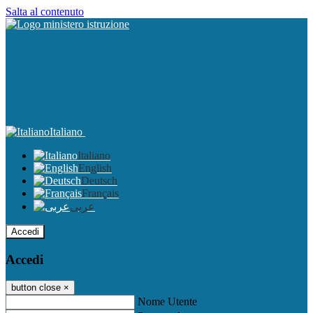
Salta al contenuto
Italiano
Italiano
English
Deutsch
Français
عربى
Accedi
Accedi
button close
×
Nome Utente