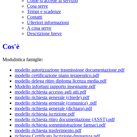
Come si accede al servizio
Cosa serve
Tempi e scadenze
Contatti
Ulteriori informazioni
A cosa serve
Descrizione breve
Cos'è
Modulistica famiglie:
modello autorizzazione trasmissione documentazione.pdf
modello certificazione piano terapeutico.pdf
modello delega ritiro diploma licenza media.pdf
Modello infortuni rapporto insegnante.pdf
modello richiesta accesso agli atti.pdf
modello richiesta generale (chiede).pdf
modello richiesta generale (comunica) .pdf
modello richiesta generale (dichiara).pdf
modello richiesta iscrizione.pdf
modello richiesta ritiro documentazione (ASST).pdf
modello richiesta somministrazione farmaci.pdf
modello richiesta trasferimento.pdf
richiesta Certificato Iscrizione-frequenza.pdf