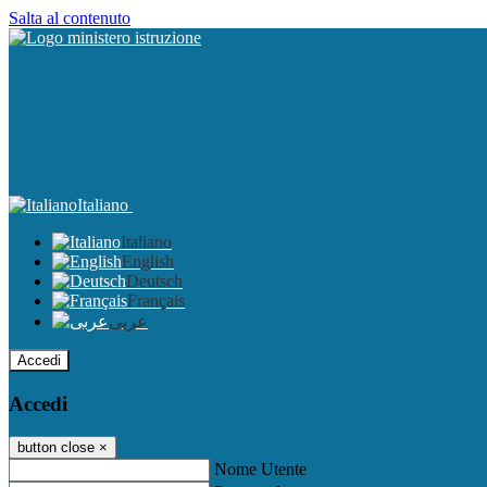
Salta al contenuto
Italiano
Italiano
English
Deutsch
Français
عربى
Accedi
Accedi
button close
×
Nome Utente