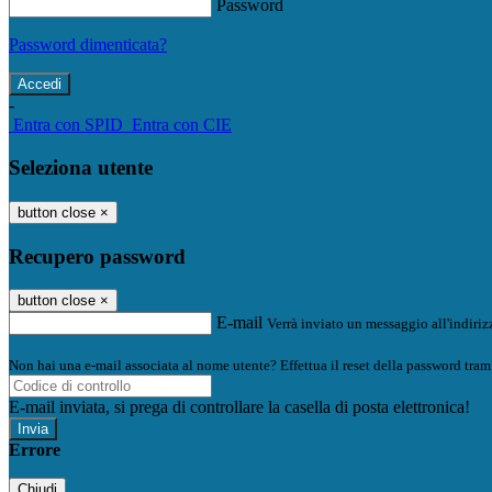
Password
Password dimenticata?
-
Entra con SPID
Entra con CIE
Seleziona utente
button close
×
Recupero password
button close
×
E-mail
Verrà inviato un messaggio all'indirizz
Non hai una e-mail associata al nome utente? Effettua il reset della password tram
E-mail inviata, si prega di controllare la casella di posta elettronica!
Errore
Chiudi