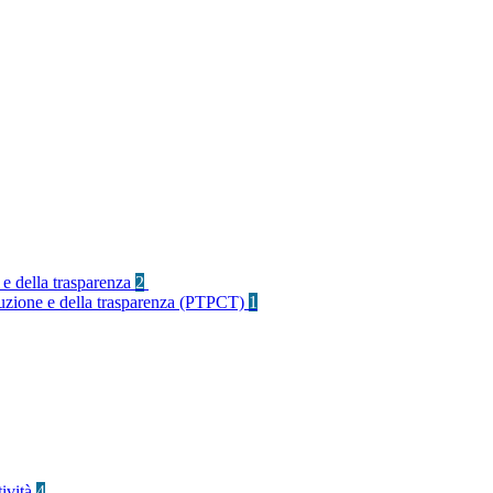
 e della trasparenza
2
rruzione e della trasparenza (PTPCT)
1
tività
4