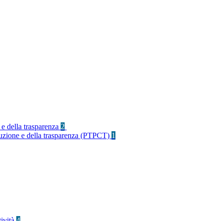
 e della trasparenza
2
rruzione e della trasparenza (PTPCT)
1
tività
4