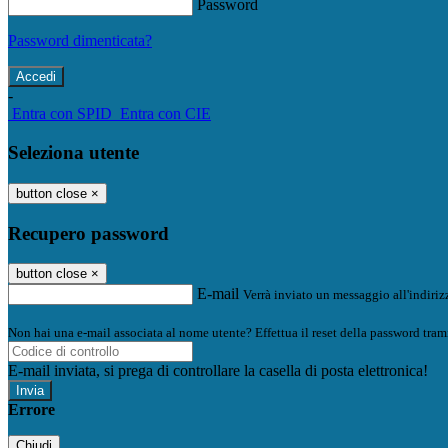
Password
Password dimenticata?
-
Entra con SPID
Entra con CIE
Seleziona utente
button close
×
Recupero password
button close
×
E-mail
Verrà inviato un messaggio all'indirizz
Non hai una e-mail associata al nome utente? Effettua il reset della password tram
E-mail inviata, si prega di controllare la casella di posta elettronica!
Errore
Chiudi