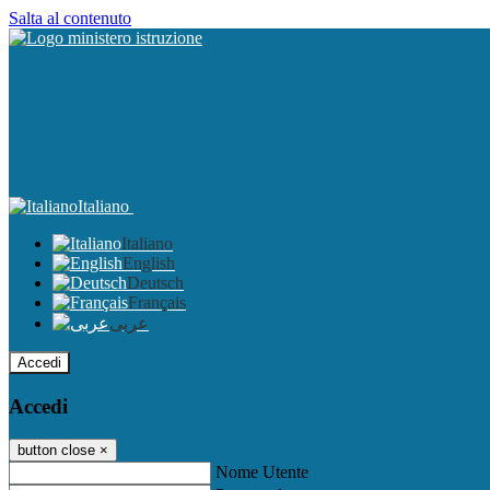
Salta al contenuto
Italiano
Italiano
English
Deutsch
Français
عربى
Accedi
Accedi
button close
×
Nome Utente