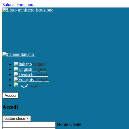
Salta al contenuto
Italiano
Italiano
English
Deutsch
Français
عربى
Accedi
Accedi
button close
×
Nome Utente