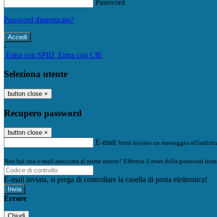
Password
Password dimenticata?
-
Entra con SPID
Entra con CIE
Seleziona utente
button close
×
Recupero password
button close
×
E-mail
Verrà inviato un messaggio all'indirizz
Non hai una e-mail associata al nome utente? Effettua il reset della password tram
E-mail inviata, si prega di controllare la casella di posta elettronica!
Errore
Chiudi