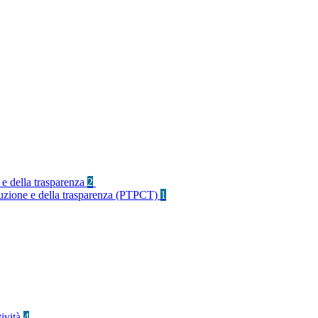
 e della trasparenza
2
rruzione e della trasparenza (PTPCT)
1
tività
4