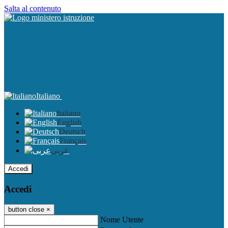
Salta al contenuto
Italiano
Italiano
English
Deutsch
Français
عربى
Accedi
Accedi
button close
×
Nome Utente