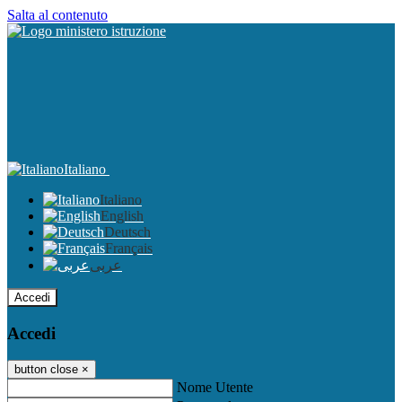
Salta al contenuto
Italiano
Italiano
English
Deutsch
Français
عربى
Accedi
Accedi
button close
×
Nome Utente